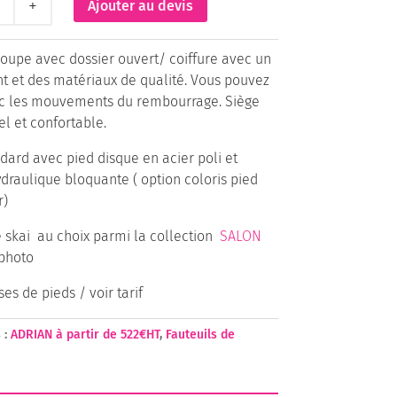
Ajouter au devis
était :
est :
863€.
776€.
IAN
coupe avec dossier ouvert/ coiffure avec un
nt et des matériaux de qualité. Vous pouvez
c les mouvements du rembourrage. Siège
el et confortable.
dard avec pied disque en acier poli et
raulique bloquante ( option coloris pied
r)
e skai au choix parmi la collection
SALON
 photo
es de pieds / voir tarif
 :
ADRIAN à partir de 522€HT
,
Fauteuils de