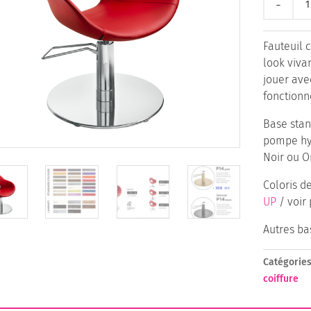
de
ADR
Fauteuil 
P10
look viva
jouer ave
fonctionn
Base stan
pompe hyd
Noir ou O
Coloris d
UP
/ voir
Autres bas
Catégories
coiffure