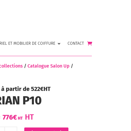
RIEL ET MOBILIER DE COIFFURE
CONTACT
collections
/
Catalogue Salon Up
/
à partir de 522€HT
IAN P10
Le
Le
HT
776
€
prix
prix
initial
actuel
ntité