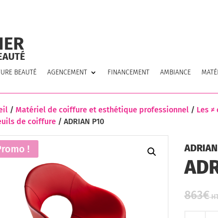
IER
EAUTÉ
FURE BEAUTÉ
AGENCEMENT
FINANCEMENT
AMBIANCE
MATÉ
eil
/
Matériel de coiffure et esthétique professionnel
/
Les ≠ 
uils de coiffure
/ ADRIAN P10
ADRIAN 
Promo !
ADR
863
€
qua