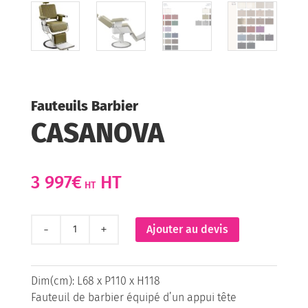
Fauteuils Barbier
CASANOVA
3 997
€
HT
quantité
Ajouter au devis
de
CASANOVA
Dim(cm): L68 x P110 x H118
Fauteuil de barbier équipé d’un appui tête